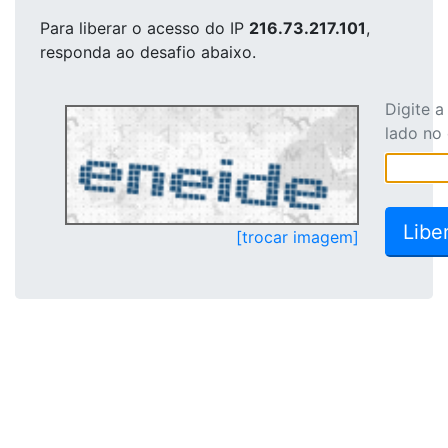
Para liberar o acesso
do IP
216.73.217.101
,
responda ao desafio abaixo.
Digite 
lado no
[trocar imagem]